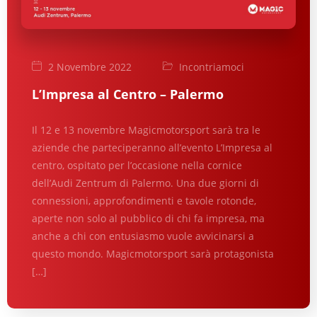
2 Novembre 2022
Incontriamoci
L’Impresa al Centro – Palermo
Il 12 e 13 novembre Magicmotorsport sarà tra le
aziende che parteciperanno all’evento L’Impresa al
centro, ospitato per l’occasione nella cornice
dell’Audi Zentrum di Palermo. Una due giorni di
connessioni, approfondimenti e tavole rotonde,
aperte non solo al pubblico di chi fa impresa, ma
anche a chi con entusiasmo vuole avvicinarsi a
questo mondo. Magicmotorsport sarà protagonista
[…]