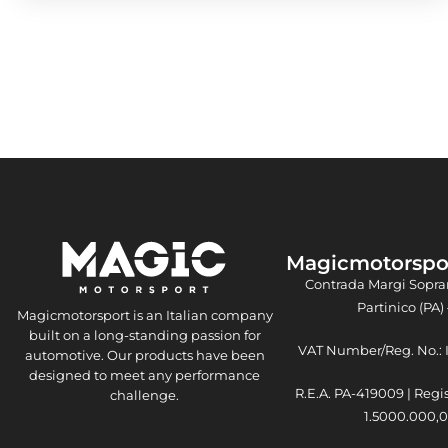
Magicmotorsport
Contrada Margi Sopra
Partinico (PA) 
Magicmotorsport is an Italian company
built on a long-standing passion for
VAT Number/Reg. No.:
automotive. Our products have been
designed to meet any performance
R.E.A. PA-419009 | Regi
challenge.
1.5000.000,00