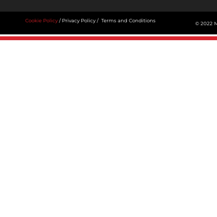
Cookie Policy
/
Privacy Policy
/
Terms and Conditions
© 2022 M