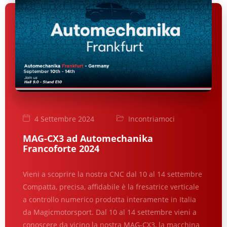
4 Settembre 2024
Incontriamoci
MAG-CX3 ad Automechanika
Francoforte 2024
Vieni a scoprire la nostra CNC dal 10 al 14 settembre
Compatta, precisa, affidabile è la fresatrice verticale
a controllo numerico prodotta interamente in Italia
da Magicmotorsport. Dal 10 al 14 settembre vieni a
conoscere da vicino la nostra MAG-CX3, la macchina