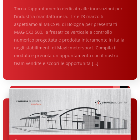
Torna l’appuntamento dedicato alle innovazioni per
l’industria manifatturiera. Il 7 e l’8 marzo ti
aspettiamo al MECSPE di Bologna per presentarti
MAG-CX3 500, la fresatrice verticale a controllo
numerico progettata e prodotta interamente in Italia
negli stabilimenti di Magicmotorsport. Compila il
modulo e prenota un appuntamento con il nostro
team vendite e scopri le opportunità […]