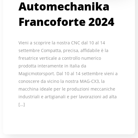
Automechanika
Francoforte 2024
Vieni a scoprire la nostra CNC dal 10 al 14
settembre Compatta, precisa, affidabile è la
fresatrice verticale a controllo numerico
prodotta interamente in Italia da
Magicmotorsport. Dal 10 al 14 settembre vieni a
conoscere da vicino la nostra MAG-CX3, la
macchina ideale per le produzioni meccaniche
industriali e artigianali e per lavorazioni ad alta
[…]