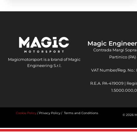
Magic Engineeri
Contrada Margi Sopra
Partinico (PA) 
Magicmotorsport is a brand of Magic
Engineering S.r.l.
VAT Number/Reg. No.:
R.E.A. PA-419009 | Regi
1.5000.000,00
Cookie Policy
/
Privacy Policy
/
Terms and Conditions
© 2026 Ma