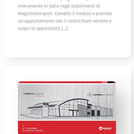
interamente in Italia negli stabilimenti di
Magicmotorsport. Compila il modulo e prenota
un appuntamento con il nostro team vendite e
scopri le opportunità […]