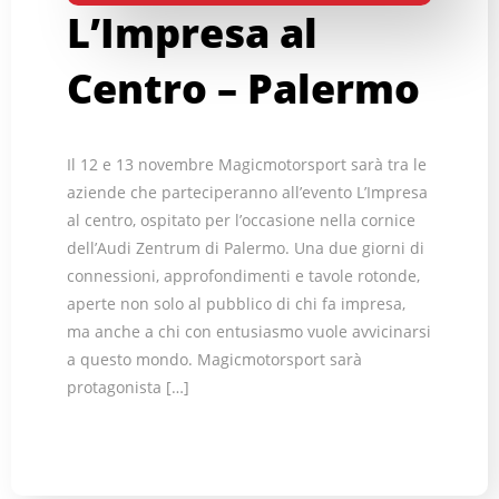
L’Impresa al
Centro – Palermo
Il 12 e 13 novembre Magicmotorsport sarà tra le
aziende che parteciperanno all’evento L’Impresa
al centro, ospitato per l’occasione nella cornice
dell’Audi Zentrum di Palermo. Una due giorni di
connessioni, approfondimenti e tavole rotonde,
aperte non solo al pubblico di chi fa impresa,
ma anche a chi con entusiasmo vuole avvicinarsi
a questo mondo. Magicmotorsport sarà
protagonista […]