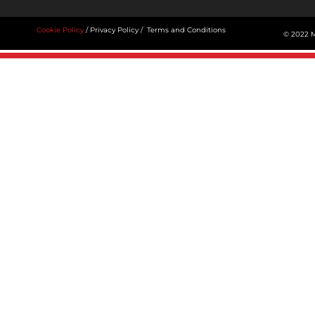
Cookie Policy
/
Privacy Policy
/
Terms and Conditions
© 2022 M