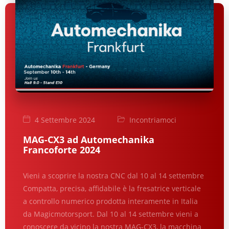
4 Settembre 2024
Incontriamoci
MAG-CX3 ad Automechanika
Francoforte 2024
Vieni a scoprire la nostra CNC dal 10 al 14 settembre
Compatta, precisa, affidabile è la fresatrice verticale
a controllo numerico prodotta interamente in Italia
da Magicmotorsport. Dal 10 al 14 settembre vieni a
conoscere da vicino la nostra MAG-CX3, la macchina