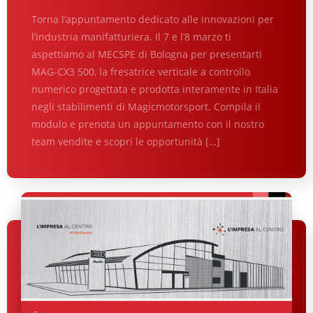
Torna l’appuntamento dedicato alle innovazioni per
l’industria manifatturiera. Il 7 e l’8 marzo ti
aspettiamo al MECSPE di Bologna per presentarti
MAG-CX3 500, la fresatrice verticale a controllo
numerico progettata e prodotta interamente in Italia
negli stabilimenti di Magicmotorsport. Compila il
modulo e prenota un appuntamento con il nostro
team vendite e scopri le opportunità […]