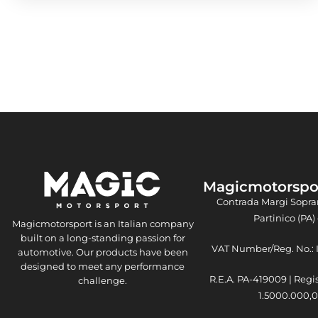
Magicmotorsport
Contrada Margi Sopra
Partinico (PA) 
Magicmotorsport is an Italian company
built on a long-standing passion for
VAT Number/Reg. No.:
automotive. Our products have been
designed to meet any performance
R.E.A. PA-419009 | Regi
challenge.
1.5000.000,00