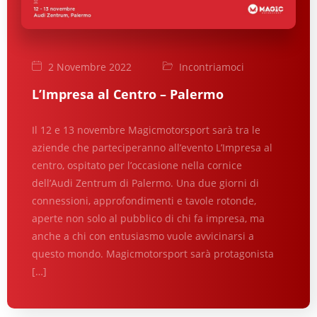
2 Novembre 2022
Incontriamoci
L’Impresa al Centro – Palermo
Il 12 e 13 novembre Magicmotorsport sarà tra le
aziende che parteciperanno all’evento L’Impresa al
centro, ospitato per l’occasione nella cornice
dell’Audi Zentrum di Palermo. Una due giorni di
connessioni, approfondimenti e tavole rotonde,
aperte non solo al pubblico di chi fa impresa, ma
anche a chi con entusiasmo vuole avvicinarsi a
questo mondo. Magicmotorsport sarà protagonista
[…]